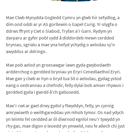
Mae Clwb Mynydda Gogledd Cymru yn glwb hir sefydlog, a
dim ond oddi ar yr A5 gorllewin o Gapel Curig. Yr olygfa o
ddrws ffrynt y Cwt o Siabod, Tryfan a'r Garn. Rydym yn
darparu ar gyfer pobl sydd â diddordeb mewn cerdded
bryniau, sgrialu a mae yna hefyd ychydig o aelodau sy'n
awyddus ar ddringo.
Mae pob aelod yn groesawgar iawn gyda gwybodaeth
ardderchog o gerdded bryniau yn Eryri Cenedlaethol Eryri.
Mae gan y clwb ar hyn o bryd tua 50 o aelodau, gydag ystod
eang o oedrannau a chefndir, felly dylai bob amser rhywun i
gerdded gyda i gwrdd â'ch galluoedd.
Mae'r cwt ar gael drwy gydol y flwyddyn, felly, yn cynnig
amrywiaeth o weithgareddau ym mhob tymor. Os nad ydych
yn teimlo fel cerdded ar ôl diwrnod egnïol neu'r tywydd yn
rhy gas, mae digon o leoedd yn ymweld, neu fe allech chi jyst